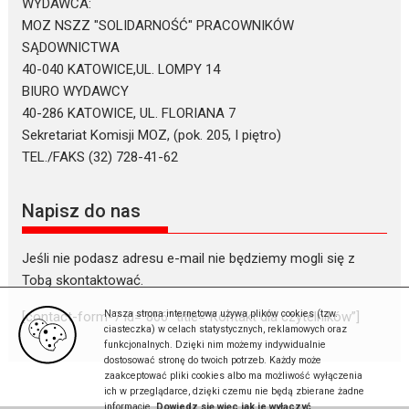
WYDAWCA:
MOZ NSZZ "SOLIDARNOŚĆ" PRACOWNIKÓW
SĄDOWNICTWA
40-040 KATOWICE,UL. LOMPY 14
BIURO WYDAWCY
40-286 KATOWICE, UL. FLORIANA 7
Sekretariat Komisji MOZ, (pok. 205, I piętro)
TEL./FAKS (32) 728-41-62
Napisz do nas
Jeśli nie podasz adresu e-mail nie będziemy mogli się z
Tobą skontaktować.
Nasza strona internetowa używa plików cookies (tzw.
[contact-form-7 id=”866″ title=”Kontakt dla czytelników”]
ciasteczka) w celach statystycznych, reklamowych oraz
funkcjonalnych. Dzięki nim możemy indywidualnie
dostosować stronę do twoich potrzeb. Każdy może
zaakceptować pliki cookies albo ma możliwość wyłączenia
ich w przeglądarce, dzięki czemu nie będą zbierane żadne
informacje.
Dowiedz się więc jak je wyłączyć
.