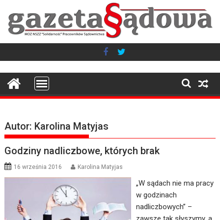
Skip
to
content
Autor: Karolina Matyjas
Godziny nadliczbowe, których brak
16 września 2016
Karolina Matyjas
„W sądach nie ma pracy
w godzinach
nadliczbowych” –
zawsze tak słyszymy, a