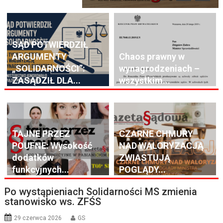
SĄD POTWIERDZIŁ
ARGUMENTY
Chaos prawny w
„SOLIDARNOŚCI”:
wynagrodzeniach –
ZASĄDZIŁ DLA...
wszystkim...
TAJNE PRZEZ
CZARNE CHMURY
POUFNE: Wysokość
NAD WALORYZACJĄ
dodatków
ZWIASTUJĄ
funkcyjnych...
POGLĄDY...
Po wystąpieniach Solidarności MS zmienia
stanowisko ws. ZFŚS
29 czerwca 2026
GS