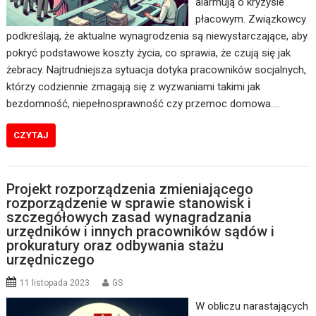
alarmują o kryzysie
płacowym. Związkowcy
podkreślają, że aktualne wynagrodzenia są niewystarczające, aby
pokryć podstawowe koszty życia, co sprawia, że czują się jak
żebracy. Najtrudniejsza sytuacja dotyka pracowników socjalnych,
którzy codziennie zmagają się z wyzwaniami takimi jak
bezdomność, niepełnosprawność czy przemoc domowa.…
CZYTAJ
Projekt rozporządzenia zmieniającego
rozporządzenie w sprawie stanowisk i
szczegółowych zasad wynagradzania
urzędników i innych pracowników sądów i
prokuratury oraz odbywania stażu
urzędniczego
11 listopada 2023
GS
W obliczu narastających