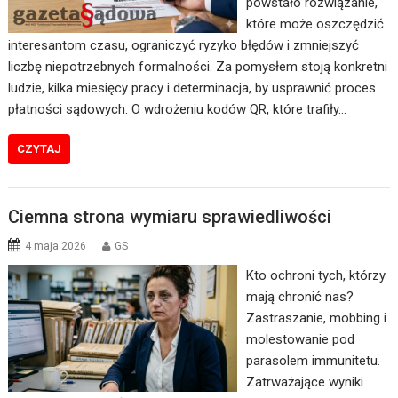
powstało rozwiązanie,
które może oszczędzić
interesantom czasu, ograniczyć ryzyko błędów i zmniejszyć
liczbę niepotrzebnych formalności. Za pomysłem stoją konkretni
ludzie, kilka miesięcy pracy i determinacja, by usprawnić proces
płatności sądowych. O wdrożeniu kodów QR, które trafiły…
CZYTAJ
Ciemna strona wymiaru sprawiedliwości
4 maja 2026
GS
Kto ochroni tych, którzy
mają chronić nas?
Zastraszanie, mobbing i
molestowanie pod
parasolem immunitetu.
Zatrważające wyniki