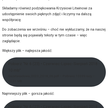
Składamy również podziękowania Krzysiowi Litwinowi za
udostępnienie swoich pięknych zdjęć i liczymy na dalszą
współpracę.
Do zobaczenia we wrześniu – choć nie wykluczamy, że na naszej
stronie będą się pojawiały teksty w tym czasie – więc
zaglądajcie.
Większy plik – najlepsza jakość:
Pobierz “Nr 6 (23) • Czerwiec-Lipiec-Sierpień 2018 -
10 mb”
Gazetasadowa_0023_2018_06.pdf – Pobrano 15599 razy –
10,01 MB
Najmniejszy plik – gorsza jakość:
Pobierz “Nr 6 (23) • Czerwiec-Lipiec-Sierpień 2018 -