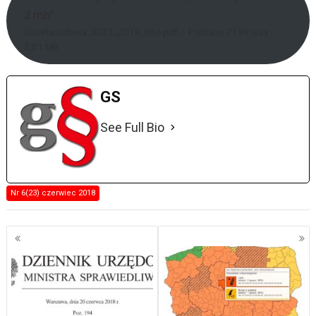
2 mb”
Gazetasadowa_0023_2018_06e.pdf – Pobrano 7198 razy –
2,01 MB
GS
See Full Bio
Nr 6(23) czerwiec 2018
Nawigacja
po
wpisach