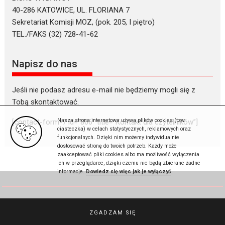
40-286 KATOWICE, UL. FLORIANA 7
Sekretariat Komisji MOZ, (pok. 205, I piętro)
TEL./FAKS (32) 728-41-62
Napisz do nas
Jeśli nie podasz adresu e-mail nie będziemy mogli się z
Tobą skontaktować.
Nasza strona internetowa używa plików cookies (tzw.
[contact-form-7 id=”866″ title=”Kontakt dla czytelników”]
ciasteczka) w celach statystycznych, reklamowych oraz
funkcjonalnych. Dzięki nim możemy indywidualnie
dostosować stronę do twoich potrzeb. Każdy może
zaakceptować pliki cookies albo ma możliwość wyłączenia
ich w przeglądarce, dzięki czemu nie będą zbierane żadne
informacje.
Dowiedz się więc jak je wyłączyć
.
Gazeta Sądowa © 2026
ZGADZAM SIĘ