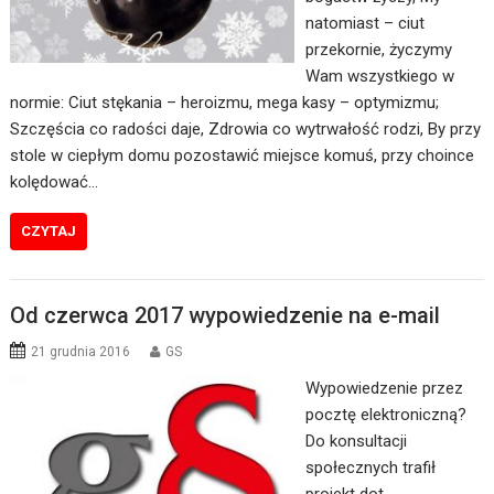
natomiast – ciut
przekornie, życzymy
Wam wszystkiego w
normie: Ciut stękania – heroizmu, mega kasy – optymizmu;
Szczęścia co radości daje, Zdrowia co wytrwałość rodzi, By przy
stole w ciepłym domu pozostawić miejsce komuś, przy choince
kolędować…
CZYTAJ
Od czerwca 2017 wypowiedzenie na e-mail
21 grudnia 2016
GS
Wypowiedzenie przez
pocztę elektroniczną?
Do konsultacji
społecznych trafił