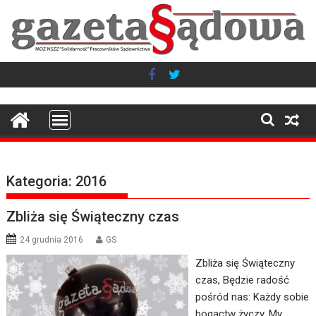
Skip
to
content
Kategoria:
2016
Zbliża się Świąteczny czas
24 grudnia 2016
GS
Zbliża się Świąteczny
czas, Będzie radość
pośród nas: Każdy sobie
bogactw życzy, My