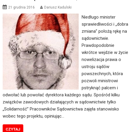
21 grudnia 2016
Dariusz Kadulski
Niedługo minister
sprawiedliwości i „dobra
zmiana” położą rękę na
sądownictwie.
Prawdopodobnie
wkrótce wejdzie w życie
nowelizacja prawa o
ustroju sądów
powszechnych, która
pozwoli ministrowi
pstryknąć palcem i
odwołać lub powołać dyrektora każdego sądu. Spośród kilku
związków zawodowych działających w sądownictwie tylko
„Solidarność” Pracowników Sądownictwa zajęła stanowisko
wobec tego projektu, opiniując…
CZYTAJ