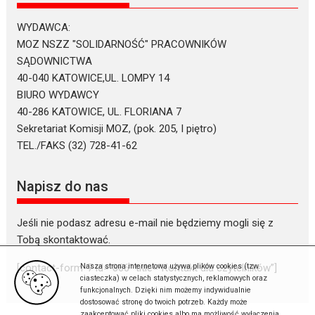
WYDAWCA:
MOZ NSZZ "SOLIDARNOŚĆ" PRACOWNIKÓW
SĄDOWNICTWA
40-040 KATOWICE,UL. LOMPY 14
BIURO WYDAWCY
40-286 KATOWICE, UL. FLORIANA 7
Sekretariat Komisji MOZ, (pok. 205, I piętro)
TEL./FAKS (32) 728-41-62
Napisz do nas
Jeśli nie podasz adresu e-mail nie będziemy mogli się z
Tobą skontaktować.
Nasza strona internetowa używa plików cookies (tzw.
[contact-form-7 id=”866″ title=”Kontakt dla czytelników”]
ciasteczka) w celach statystycznych, reklamowych oraz
funkcjonalnych. Dzięki nim możemy indywidualnie
dostosować stronę do twoich potrzeb. Każdy może
zaakceptować pliki cookies albo ma możliwość wyłączenia