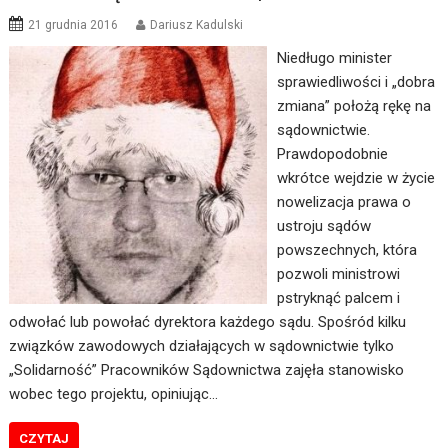
21 grudnia 2016
Dariusz Kadulski
Niedługo minister
sprawiedliwości i „dobra
zmiana” położą rękę na
sądownictwie.
Prawdopodobnie
wkrótce wejdzie w życie
nowelizacja prawa o
ustroju sądów
powszechnych, która
pozwoli ministrowi
pstryknąć palcem i
odwołać lub powołać dyrektora każdego sądu. Spośród kilku
związków zawodowych działających w sądownictwie tylko
„Solidarność” Pracowników Sądownictwa zajęła stanowisko
wobec tego projektu, opiniując…
CZYTAJ