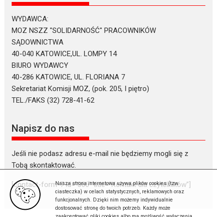
WYDAWCA:
MOZ NSZZ "SOLIDARNOŚĆ" PRACOWNIKÓW
SĄDOWNICTWA
40-040 KATOWICE,UL. LOMPY 14
BIURO WYDAWCY
40-286 KATOWICE, UL. FLORIANA 7
Sekretariat Komisji MOZ, (pok. 205, I piętro)
TEL./FAKS (32) 728-41-62
Napisz do nas
Jeśli nie podasz adresu e-mail nie będziemy mogli się z
Tobą skontaktować.
Nasza strona internetowa używa plików cookies (tzw.
[contact-form-7 id=”866″ title=”Kontakt dla czytelników”]
ciasteczka) w celach statystycznych, reklamowych oraz
funkcjonalnych. Dzięki nim możemy indywidualnie
dostosować stronę do twoich potrzeb. Każdy może
zaakceptować pliki cookies albo ma możliwość wyłączenia