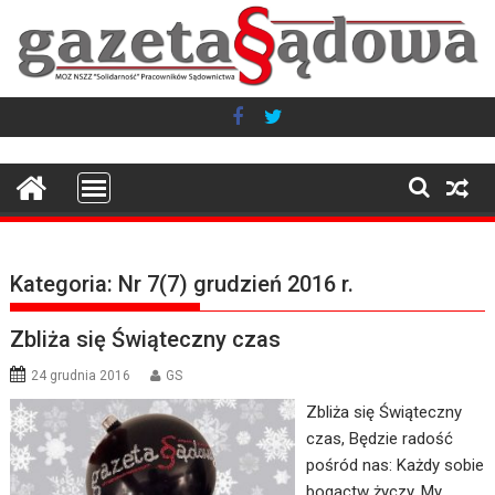
Skip
to
content
Kategoria:
Nr 7(7) grudzień 2016 r.
Zbliża się Świąteczny czas
24 grudnia 2016
GS
Zbliża się Świąteczny
czas, Będzie radość
pośród nas: Każdy sobie
bogactw życzy, My