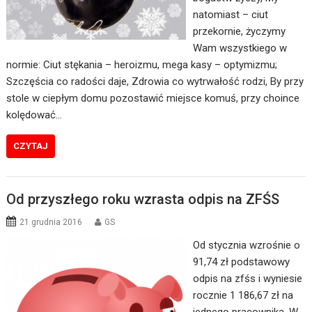
natomiast – ciut
przekornie, życzymy
Wam wszystkiego w
normie: Ciut stękania – heroizmu, mega kasy – optymizmu;
Szczęścia co radości daje, Zdrowia co wytrwałość rodzi, By przy
stole w ciepłym domu pozostawić miejsce komuś, przy choince
kolędować…
CZYTAJ
Od przyszłego roku wzrasta odpis na ZFŚS
21 grudnia 2016
GS
Od stycznia wzrośnie o
91,74 zł podstawowy
odpis na zfśs i wyniesie
rocznie 1 186,67 zł na