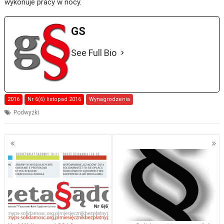
wykonuje pracy w nocy.
GS
See Full Bio
2016
Nr 6(6) listopad 2016
Wynagrodzenia
Podwyżki
Nawigacja
po
wpisach