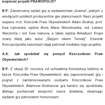
wspierać projekt PRAWOPOLIS?
B.P.:
Zamierzamy wydać grę w wydawnictwie „Granna”, jednym z
wiodących polskich producentów gier planszowych. Nasz projekt
wspiera m.in. Rzecznik Praw Obywatelskich Adam Bodnar, prof.
Ewa Łętowska, sędzia Anna Maria Wesołowska, red. Łukasz
Warzecha i red. Ewa Ivanova, a także sędzia Arkadiusz Krupa
znany bliżej jako autor „Ślepym okiem Temidy”. Dziennik
Rzeczpospolita natomiast objął patronat medialny tego projektu.
A.K.: Jak spodobał się pomysł Rzecznikowi Praw
Obywatelskich?
B.P.:
Z okazji 20. rocznicy od uchwalenia Konstytucji byliśmy w
biurze Rzecznika Praw Obywatelskich, aby zaprezentować grę i
pograć z zainteresowanymi osobami. Rzecznikowi Praw
Obywatelskich Adamowi Bodnarowi gra bardzo się spodobała,
dlatego postanowił wesprzeć nasze działania, obejmując
wydanie gry patronatem honorowym.