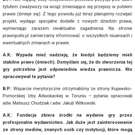
tytułem zważywszy na wciąż zmieniające się przepisy w polskim
prawie (śmieje się). Z tego powodu już teraz planujemy rozwijać
projekt, wydając specjalne dodatki z nowych dziedzin prawa,
wymieniając zarazem nieaktualne zagadnienia. Na stronie
prawopolis.pl
zamierzamy informować o wszystkich niuansach i
ewentualnych zmianach w prawie.
A.K.: Wypada mieć nadzieję, że kiedyś będziemy mieli
stabilne prawo (śmiech). Domyślam się, że do stworzenia tej
gry potrzebna jest odpowiednia wiedza prawnicza. Kto
opracowywał te pytania?
B.P.:
Wsparcie merytoryczne otrzymaliśmy ze strony Kujawsko-
Pomorskiej Izby Adwokackiej w Toruniu – pytania opracowali
adw. Mateusz Chudziak i adw. Jakub Witkowski.
A.K.: Fundacja zbiera środki na wydanie gry przez
profesjonalne wydawnictwo. Jak duże jest zainteresowanie
ze strony mediów, znanych osób czy instytucji, które mogą