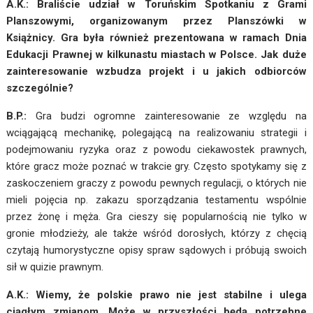
A.K.: Braliście udział w Toruńskim Spotkaniu z Grami
Planszowymi, organizowanym przez Planszówki w
Książnicy. Gra była również prezentowana w ramach Dnia
Edukacji Prawnej w kilkunastu miastach w Polsce. Jak duże
zainteresowanie wzbudza projekt i u jakich odbiorców
szczególnie?
B.P.:
Gra budzi ogromne zainteresowanie ze względu na
wciągającą mechanikę, polegającą na realizowaniu strategii i
podejmowaniu ryzyka oraz z powodu ciekawostek prawnych,
które gracz może poznać w trakcie gry. Często spotykamy się z
zaskoczeniem graczy z powodu pewnych regulacji, o których nie
mieli pojęcia np. zakazu sporządzania testamentu wspólnie
przez żonę i męża. Gra cieszy się popularnością nie tylko w
gronie młodzieży, ale także wśród dorosłych, którzy z chęcią
czytają humorystyczne opisy spraw sądowych i próbują swoich
sił w quizie prawnym.
A.K.: Wiemy, że polskie prawo nie jest stabilne i ulega
ciągłym zmianom. Może w przyszłości będą potrzebne