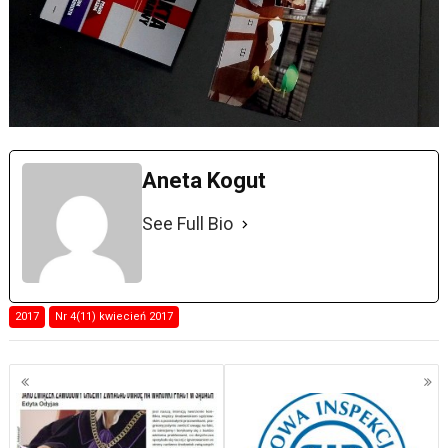
Aneta Kogut
See Full Bio
2017
Nr 4(11) kwiecień 2017
Nawigacja
po
wpisach