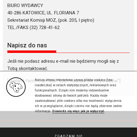
BIURO WYDAWCY
40-286 KATOWICE, UL. FLORIANA 7
Sekretariat Komisji MOZ, (pok. 205, I piętro)
TEL./FAKS (32) 728-41-62
Napisz do nas
Jeśli nie podasz adresu e-mail nie będziemy mogli się z
Tobą skontaktować.
Nasza strona internetowa używa plików cookies (tzw.
[contact-form-7 id=”866″ title=”Kontakt dla czytelników”]
ciasteczka) w celach statystycznych, reklamowych oraz
funkcjonalnych. Dzięki nim możemy indywidualnie
dostosować stronę do twoich potrzeb. Każdy może
zaakceptować pliki cookies albo ma możliwość wyłączenia
ich w przeglądarce, dzięki czemu nie będą zbierane żadne
informacje.
Dowiedz się więc jak je wyłączyć
.
Gazeta Sądowa © 2026
ZGADZAM SIĘ