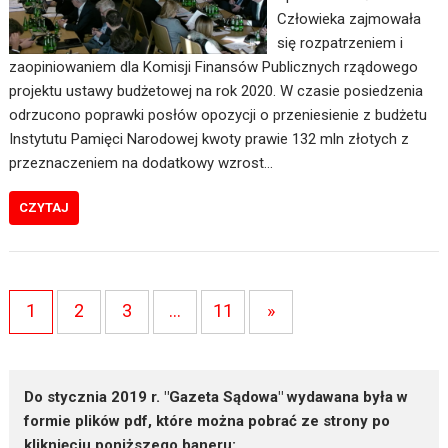
Człowieka zajmowała
się rozpatrzeniem i
zaopiniowaniem dla Komisji Finansów Publicznych rządowego
projektu ustawy budżetowej na rok 2020. W czasie posiedzenia
odrzucono poprawki posłów opozycji o przeniesienie z budżetu
Instytutu Pamięci Narodowej kwoty prawie 132 mln złotych z
przeznaczeniem na dodatkowy wzrost…
CZYTAJ
1
2
3
…
11
»
Do stycznia 2019 r. "Gazeta Sądowa" wydawana była w
formie plików pdf, które można pobrać ze strony po
kliknięciu poniższego baneru: