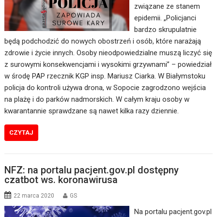
związane ze stanem
epidemii. „Policjanci
bardzo skrupulatnie
będą podchodzić do nowych obostrzeń i osób, które narażają
zdrowie i życie innych. Osoby nieodpowiedzialne muszą liczyć się
z surowymi konsekwencjami i wysokimi grzywnami” – powiedział
w środę PAP rzecznik KGP insp. Mariusz Ciarka. W Białymstoku
policja do kontroli używa drona, w Sopocie zagrodzono wejścia
na plażę i do parków nadmorskich. W całym kraju osoby w
kwarantannie sprawdzane są nawet kilka razy dziennie.
CZYTAJ
NFZ: na portalu pacjent.gov.pl dostępny
czatbot ws. koronawirusa
22 marca 2020
GS
Na portalu pacjent.gov.pl