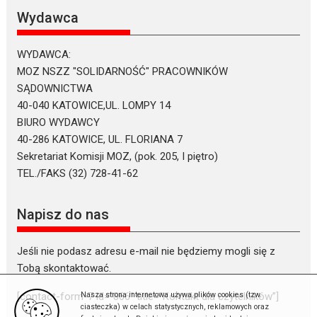
Wydawca
WYDAWCA:
MOZ NSZZ "SOLIDARNOŚĆ" PRACOWNIKÓW
SĄDOWNICTWA
40-040 KATOWICE,UL. LOMPY 14
BIURO WYDAWCY
40-286 KATOWICE, UL. FLORIANA 7
Sekretariat Komisji MOZ, (pok. 205, I piętro)
TEL./FAKS (32) 728-41-62
Napisz do nas
Jeśli nie podasz adresu e-mail nie będziemy mogli się z
Tobą skontaktować.
Nasza strona internetowa używa plików cookies (tzw.
[contact-form-7 id=”866″ title=”Kontakt dla czytelników”]
ciasteczka) w celach statystycznych, reklamowych oraz