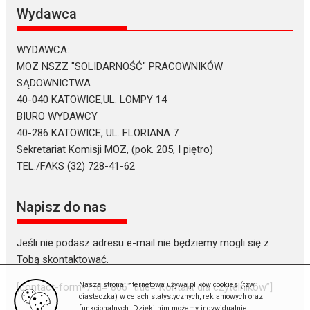
Wydawca
WYDAWCA:
MOZ NSZZ "SOLIDARNOŚĆ" PRACOWNIKÓW
SĄDOWNICTWA
40-040 KATOWICE,UL. LOMPY 14
BIURO WYDAWCY
40-286 KATOWICE, UL. FLORIANA 7
Sekretariat Komisji MOZ, (pok. 205, I piętro)
TEL./FAKS (32) 728-41-62
Napisz do nas
Jeśli nie podasz adresu e-mail nie będziemy mogli się z
Tobą skontaktować.
Nasza strona internetowa używa plików cookies (tzw.
[contact-form-7 id=”866″ title=”Kontakt dla czytelników”]
ciasteczka) w celach statystycznych, reklamowych oraz
funkcjonalnych. Dzięki nim możemy indywidualnie