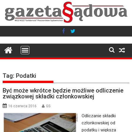
Skip
to
content
Tag:
Podatki
Być może wkrótce będzie możliwe odliczenie
związkowej składki członkowskiej
16 czerwca 2016
GS
Odliczanie składki
członkowskiej od
podatku i większa