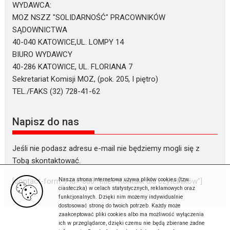
WYDAWCA:
MOZ NSZZ "SOLIDARNOŚĆ" PRACOWNIKÓW
SĄDOWNICTWA
40-040 KATOWICE,UL. LOMPY 14
BIURO WYDAWCY
40-286 KATOWICE, UL. FLORIANA 7
Sekretariat Komisji MOZ, (pok. 205, I piętro)
TEL./FAKS (32) 728-41-62
Napisz do nas
Jeśli nie podasz adresu e-mail nie będziemy mogli się z
Tobą skontaktować.
Nasza strona internetowa używa plików cookies (tzw.
[contact-form-7 id=”866″ title=”Kontakt dla czytelników”]
ciasteczka) w celach statystycznych, reklamowych oraz
funkcjonalnych. Dzięki nim możemy indywidualnie
dostosować stronę do twoich potrzeb. Każdy może
zaakceptować pliki cookies albo ma możliwość wyłączenia
ich w przeglądarce, dzięki czemu nie będą zbierane żadne