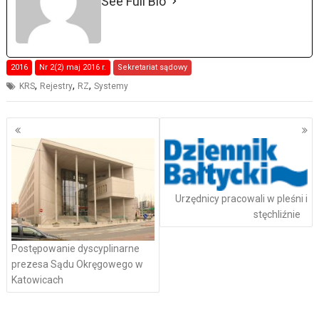
See Full Bio
2016
Nr 2(2) maj 2016 r.
Sekretariat sądowy
,
,
,
KRS
Rejestry
RZ
Systemy
Nawigacja
po
wpisach
Urzędnicy pracowali w pleśni i
stęchliźnie
Postępowanie dyscyplinarne
prezesa Sądu Okręgowego w
Katowicach