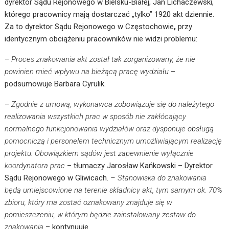
dyrektor Sądu Rejonowego w Bielsku-Białej, Jan Lichaczewski,
którego pracownicy mają dostarczać „tylko” 1920 akt dziennie.
Za to dyrektor Sądu Rejonowego w Częstochowie
,
przy
identycznym obciążeniu pracowników nie widzi problemu:
–
Proces znakowania akt został tak zorganizowany, że nie
powinien mieć wpływu na bieżącą pracę wydziału
–
podsumowuje Barbara Cyrulik.
–
Zgodnie z umową, wykonawca zobowiązuje się do należytego
realizowania wszystkich prac w sposób nie zakłócający
normalnego funkcjonowania wydziałów oraz dysponuje obsługą
pomocniczą i personelem technicznym umożliwiającym realizację
projektu. Obowiązkiem sądów jest zapewnienie wyłącznie
koordynatora prac
– tłumaczy Jarosław Kańkowski – Dyrektor
Sądu Rejonowego w Gliwicach.
– Stanowiska do znakowania
będą umiejscowione na terenie składnicy akt, tym samym ok. 70%
zbioru, który ma zostać oznakowany znajduje się w
pomieszczeniu, w którym będzie zainstalowany zestaw do
znakowania
– kontynuuje.