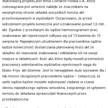
Wykonawcą projektu jest firma Comarch Polska S.A., która
zobowiązana jest umieścić naklejki ze znacznikami na
wewnętrznej stronie okładek wszystkich tomów akt
przechowywanych w wydziałach. Oszacowano, że przed
wdrożeniem projektu konieczne jest oznakowanie ponad 1,6 mln
akt. Zgodnie z przesłanym do sądów harmonogramem prac,
znakowanie akt rejestrowych odbywa się od 13 kwietnia do 10
sierpnia br. Największym utrudnieniem dla pracowników sądów
będzie konieczność dostarczania planowanej ilości akt ze
składnic do stanowisk znakowania i odkładania ich na swoje
miejsce w składnicach. Ilość akt, które będą musieli przemieścić
pracownicy sekretariatów wydziałów rejestrowych sięga do
blisko 4 tys. akt dziennie. Jest to niewątpliwie duże wyzwanie dla i
tak mocno obciążonych pracowników sądów – zwłaszcza, że
wiele sądów będzie musiało wykonywać zadanie w czasie
okresu największego wpływu wniosków, związanego ze upływem
terminu do składania sprawozdań finansowych przez
przedsiębiorców.