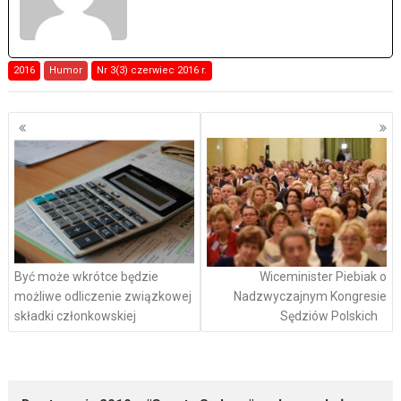
2016
Humor
Nr 3(3) czerwiec 2016 r.
Nawigacja
po
wpisach
Być może wkrótce będzie
Wiceminister Piebiak o
możliwe odliczenie związkowej
Nadzwyczajnym Kongresie
składki członkowskiej
Sędziów Polskich