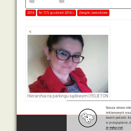
2016
Nr 7(7) grudzień 2016 r.
Związki zawodowe
Nawigacja
po
wpisach
Hierarchia na parkingu sądowym | FELIETON
Nasza strona inte
reklamowych oraz
twoich potrzeb. 
w przeglądarce, 
je wyłączyć
.