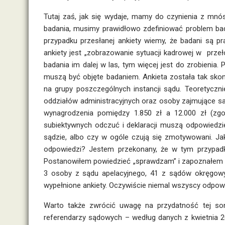
Tutaj zaś, jak się wydaje, mamy do czynienia z mn
badania, musimy prawidłowo zdefiniować problem bad
przypadku przesłanej ankiety wiemy, że badani są p
ankiety jest „zobrazowanie sytuacji kadrowej w przeł
badania im dalej w las, tym więcej jest do zrobienia
muszą być objęte badaniem. Ankieta została tak sko
na grupy poszczególnych instancji sądu. Teoretyczni
oddziałów administracyjnych oraz osoby zajmujące 
wynagrodzenia pomiędzy 1.850 zł a 12.000 zł (zgo
subiektywnych odczuć i deklaracji muszą odpowiedzi
sądzie, albo czy w ogóle czują się zmotywowani. Jak
odpowiedzi? Jestem przekonany, że w tym przypadku
Postanowiłem powiedzieć „sprawdzam” i zapoznałem się
3 osoby z sądu apelacyjnego, 41 z sądów okręgo
wypełnione ankiety. Oczywiście niemal wszyscy odpow
Warto także zwrócić uwagę na przydatność tej so
referendarzy sądowych – według danych z kwietnia 20