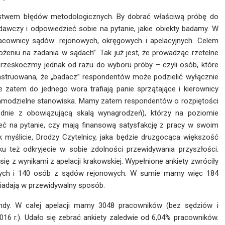
óstwem błędów metodologicznych. By dobrać właściwą próbę do
awczy i odpowiedzieć sobie na pytanie, jakie obiekty badamy. W
racownicy sądów: rejonowych, okręgowych i apelacyjnych. Celem
ożeniu na zadania w sądach”. Tak już jest, że prowadząc rzetelne
. Przeskoczmy jednak od razu do wyboru próby – czyli osób, które
nstruowana, że „badacz” respondentów może podzielić wyłącznie
e zatem do jednego wora trafiają panie sprzątające i kierownicy
samodzielne stanowiska. Mamy zatem respondentów o rozpiętości
dnie z obowiązującą skalą wynagrodzeń), którzy na poziomie
eć na pytanie, czy mają finansową satysfakcję z pracy w swoim
 myślicie, Drodzy Czytelnicy, jaka będzie druzgocąca większość
 też odkryjecie w sobie zdolności przewidywania przyszłości.
 z wynikami z apelacji krakowskiej. Wypełnione ankiety zwróciły
wych i 140 osób z sądów rejonowych. W sumie mamy więc 184
iadają w przewidywalny sposób.
ndy. W całej apelacji mamy 3048 pracowników (bez sędziów i
16 r.). Udało się zebrać ankiety zaledwie od 6,04% pracowników.