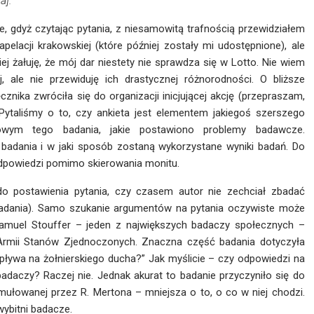
a].
 gdyż czytając pytania, z niesamowitą trafnością przewidziałem
pelacji krakowskiej (które później zostały mi udostępnione), ale
ej żałuję, że mój dar niestety nie sprawdza się w Lotto. Nie wiem
j, ale nie przewiduję ich drastycznej różnorodności. O bliższe
nika zwróciła się do organizacji inicjującej akcję (przepraszam,
 Pytaliśmy o to, czy ankieta jest elementem jakiegoś szerszego
owym tego badania, jakie postawiono problemy badawcze.
 badania i w jaki sposób zostaną wykorzystane wyniki badań. Do
dpowiedzi pomimo skierowania monitu.
o postawienia pytania, czy czasem autor nie zechciał zbadać
i badania). Samo szukanie argumentów na pytania oczywiste może
Samuel Stouffer – jeden z największych badaczy społecznych –
 Armii Stanów Zjednoczonych. Znaczna część badania dotyczyła
ływa na żołnierskiego ducha?” Jak myślicie – czy odpowiedzi na
daczy? Raczej nie. Jednak akurat to badanie przyczyniło się do
ormułowanej przez R. Mertona – mniejsza o to, o co w niej chodzi.
wybitni badacze.