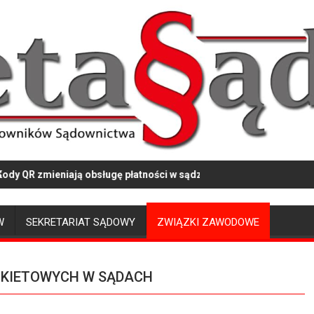
zmieniają obsługę płatności w sądzie
Ciemna stro
W
SEKRETARIAT SĄDOWY
ZWIĄZKI ZAWODOWE
NKIETOWYCH W SĄDACH