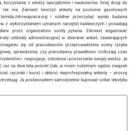
 korzystania z wiedzy specjalistów i naukowców. Innej drogi do
, nie ma. Zamiast tworzyć ankiety na poziomie gazetowych
temida.zdrowapraca.org
i solidnie przeczytać wyniki badania
, z wykorzystaniem uznanych narzędzi badawczych i posiadają
dane przez organizatora sondy pytania. Zamiast angażować
rały oddziały administracyjne) w zbieranie ankiet, zawierających
a domaganiu się od pracodawców przeprowadzenia oceny ryzyka
owej, sprawdzenia, czy pracodawcy prawidłowo rozliczają czas
decydentów i negocjacje, szkolenia i poszerzanie swojej wiedzy. Ja
dać raz na dwa lata pościel (tak, w moim rodzimym sądzie związek
l, ręczniki i koce) i sklecić nieprofesjonalną ankietę – proszę
trzebują. Ja postanowiłem samodzielnie kupować sobie tekstylia