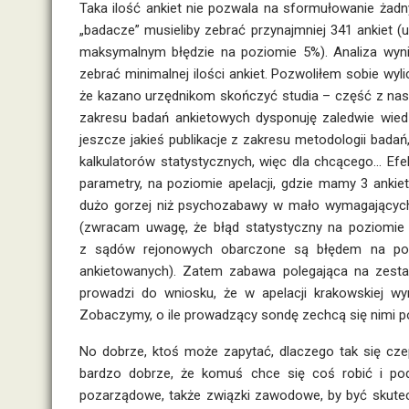
Taka ilość ankiet nie pozwala na sformułowanie żad
„badacze” musieliby zebrać przynajmniej 341 ankiet
maksymalnym błędzie na poziomie 5%). Analiza wyni
zebrać minimalnej ilości ankiet. Pozwoliłem sobie wylic
że kazano urzędnikom skończyć studia – część z nas 
zakresu badań ankietowych dysponuję zaledwie wied
jeszcze jakieś publikacje z zakresu metodologii bada
kalkulatorów statystycznych, więc dla chcącego… Efe
parametry, na poziomie apelacji, gdzie mamy 3 ankie
dużo gorzej niż psychozabawy w mało wymagającyc
(zwracam uwagę, że błąd statystyczny na poziomie 
z sądów rejonowych obarczone są błędem na pozio
ankietowanych). Zatem zabawa polegająca na zesta
prowadzi do wniosku, że w apelacji krakowskiej wy
Zobaczymy, o ile prowadzący sondę zechcą się nimi po
No dobrze, ktoś może zapytać, dlaczego tak się cz
bardzo dobrze, że komuś chce się coś robić i podej
pozarządowe, także związki zawodowe, by być skutecz