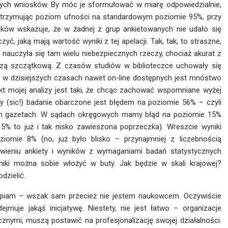
nych wniosków. By móc je sformułować w miarę odpowiedzialnie,
 (utrzymując poziom ufności na standardowym poziomie 95%, przy
ków wskazuje, że w żadnej z grup ankietowanych nie udało się
zyć, jaką mają wartość wyniki z tej apelacji. Tak, tak, to straszne,
nauczyła się tam wielu niebezpiecznych rzeczy, chociaż akurat z
zą szczątkową. Z czasów studiów w biblioteczce uchowały się
ń, w dzisiejszych czasach nawet on-line dostępnych jest mnóstwo
kt mojej analizy jest taki, że chcąc zachować wspomniane wyżej
ty (sic!) badanie obarczone jest błędem na poziomie 56% – czyli
h gazetach. W sądach okręgowych mamy błąd na poziomie 15%
5% to już i tak nisko zawieszona poprzeczka). Wreszcie wyniki
mie 8% (no, już było blisko – przynajmniej z liczebnością
wieniu ankiety i wyników z wymaganiami badań statystycznych
niki można sobie włożyć w buty. Jak będzie w skali krajowej?
dzielić.
epiam – wszak sam przecież nie jestem naukowcem. Oczywiście
muje jakąś inicjatywę. Niestety, nie jest łatwo – organizacje
nymi, muszą postawić na profesjonalizację swojej działalności.