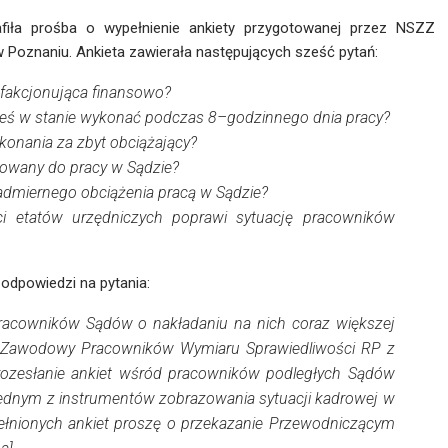
fiła prośba o wypełnienie ankiety przygotowanej przez NSZZ
 Poznaniu. Ankieta zawierała następujących sześć pytań:
ysfakcjonująca finansowo?
steś w stanie wykonać podczas 8–godzinnego dnia pracy?
konania za zbyt obciążający?
wowany do pracy w Sądzie?
admiernego obciążenia pracą w Sądzie?
ci etatów urzędniczych poprawi sytuację pracowników
odpowiedzi na pytania:
pracowników Sądów o nakładaniu na nich coraz większej
k Zawodowy Pracowników Wymiaru Sprawiedliwości RP z
rozesłanie ankiet wśród pracowników podległych Sądów
 jednym z instrumentów zobrazowania sytuacji kadrowej w
ełnionych ankiet proszę o przekazanie Przewodniczącym