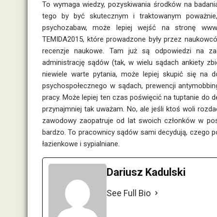
To wymaga wiedzy, pozyskiwania środków na badania,
tego by być skutecznym i traktowanym poważnie
psychozabaw, może lepiej wejść na stronę
www.
TEMIDA2015, które prowadzone były przez naukowców
recenzje naukowe. Tam już są odpowiedzi na za
administrację sądów (tak, w wielu sądach ankiety zbie
niewiele warte pytania, może lepiej skupić się n
psychospołecznego w sądach, prewencji antymobbing
pracy. Może lepiej ten czas poświęcić na tuptanie do 
przynajmniej tak uważam. No, ale jeśli ktoś woli roz
zawodowy zaopatruje od lat swoich członków w poście
bardzo. To pracownicy sądów sami decydują, czego po
łazienkowe i sypialniane.
Dariusz Kadulski
See Full Bio