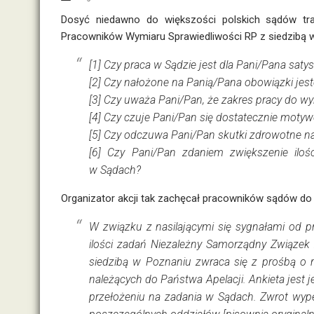
Dosyć niedawno do większości polskich sądów tra
Pracowników Wymiaru Sprawiedliwości RP z siedzibą w
[1] Czy praca w Sądzie jest dla Pani/Pana sat
[2] Czy nałożone na Panią/Pana obowiązki je
[3] Czy uważa Pani/Pan, że zakres pracy do wy
[4] Czy czuje Pani/Pan się dostatecznie moty
[5] Czy odczuwa Pani/Pan skutki zdrowotne n
[6] Czy Pani/Pan zdaniem zwiększenie iloś
w Sądach?
Organizator akcji tak zachęcał pracowników sądów do 
W związku z nasilającymi się sygnałami od 
ilości zadań Niezależny Samorządny Związe
siedzibą w Poznaniu zwraca się z prośbą o 
należących do Państwa Apelacji. Ankieta jest
przełożeniu na zadania w Sądach. Zwrot wyp