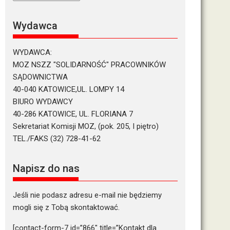
tekstów
Wydawca
WYDAWCA:
MOZ NSZZ "SOLIDARNOŚĆ" PRACOWNIKÓW
SĄDOWNICTWA
40-040 KATOWICE,UL. LOMPY 14
BIURO WYDAWCY
40-286 KATOWICE, UL. FLORIANA 7
Sekretariat Komisji MOZ, (pok. 205, I piętro)
TEL./FAKS (32) 728-41-62
Napisz do nas
Jeśli nie podasz adresu e-mail nie będziemy
mogli się z Tobą skontaktować.
[contact-form-7 id=”866″ title=”Kontakt dla