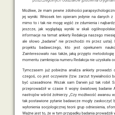
poszczególnych oddziałów [pisownia oryginaln
Możliwe, że mam pewne zdolności parapsychologiczne,
jej wyniki. Wniosek ten opieram jedynie na danych z a
mimo to i tak nie mogę wyjść ze zdumienia i najbardzi
jeszcze, jak wyglądają wyniki w skali ogólnopolskie
informacje na temat ankiety Redakcja naszego miesięcz
ale słowo „badanie” nie przechodzi mi przez usta).
projektu badawczego, kto jest opiekunem nauk
Zainteresowało nas także, jaką przyjęto metodologię
momentu zamknięcia numeru Redakcja nie uzyskała o
Tymczasem już pobieżna analiza ankiety prowadzi d
czegoś, co jest oczywiste (tzw. zarzut trywialnośc
być uzasadnione. Wszak sam Darwin już tak robił. 
przeprowadził w czasie II wojny światowej badanie
nastrojów wśród żołnierzy. „Czy możliwość awansu wp
tak postawione pytanie badawcze mogły zaskoczyć ba
wyłonienia socjologicznej teorii grup odniesienia, sf
Ważne jest to, że w tym przypadku badania prowadzili 