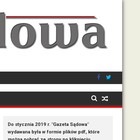
na wymiaru sprawiedliwości
Po wystąpieniac
Do stycznia 2019 r. "Gazeta Sądowa"
wydawana była w formie plików pdf, które
można pobrać ze strony po kliknięciu