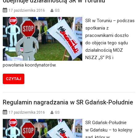
obejmuje działalnością SR w Toruniu
17 października 2016
GS
SR w Toruniu – podczas
spotkania z
pracownikami doszło
do objęcia tego sądu
działalnością MOZ
NSZZ „S” PS i
powołania koordynatorów.
CZYTAJ
Regulamin nagradzania w SR Gdańsk-Południe
17 października 2016
GS
SR Gdańsk-Południe
w Gdańsku – to kolejny
sąd, który w