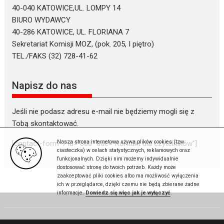
40-040 KATOWICE,UL. LOMPY 14
BIURO WYDAWCY
40-286 KATOWICE, UL. FLORIANA 7
Sekretariat Komisji MOZ, (pok. 205, I piętro)
TEL./FAKS (32) 728-41-62
Napisz do nas
Jeśli nie podasz adresu e-mail nie będziemy mogli się z
Tobą skontaktować.
Nasza strona internetowa używa plików cookies (tzw.
[contact-form-7 id=”866″ title=”Kontakt dla czytelników”]
ciasteczka) w celach statystycznych, reklamowych oraz
funkcjonalnych. Dzięki nim możemy indywidualnie
dostosować stronę do twoich potrzeb. Każdy może
zaakceptować pliki cookies albo ma możliwość wyłączenia
ich w przeglądarce, dzięki czemu nie będą zbierane żadne
informacje.
Dowiedz się więc jak je wyłączyć
.