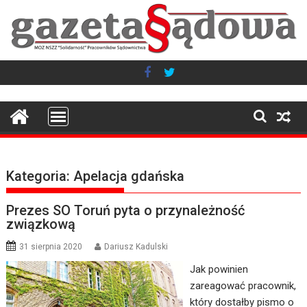
Skip
to
content
Kategoria:
Apelacja gdańska
Prezes SO Toruń pyta o przynależność
związkową
31 sierpnia 2020
Dariusz Kadulski
Jak powinien
zareagować pracownik,
który dostałby pismo o