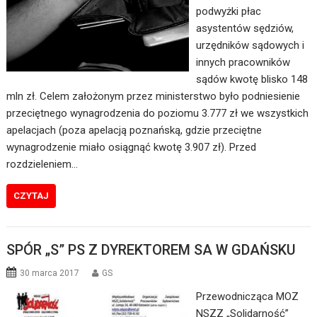
podwyżki płac
asystentów sędziów,
urzędników sądowych i
innych pracowników
sądów kwotę blisko 148
mln zł. Celem założonym przez ministerstwo było podniesienie
przeciętnego wynagrodzenia do poziomu 3.777 zł we wszystkich
apelacjach (poza apelacją poznańską, gdzie przeciętne
wynagrodzenie miało osiągnąć kwotę 3.907 zł). Przed
rozdzieleniem…
CZYTAJ
SPÓR „S” PS Z DYREKTOREM SA W GDAŃSKU
30 marca 2017
GS
Przewodnicząca MOZ
NSZZ „Solidarność”