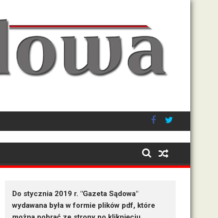
a wymiaru sprawiedliwości
Po wystąpieniach
Do stycznia 2019 r. "Gazeta Sądowa"
wydawana była w formie plików pdf, które
można pobrać ze strony po kliknięciu