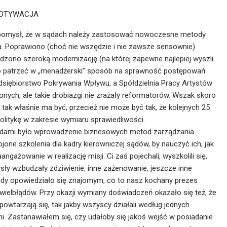
 MOTYWACJA
 pomysł, że w sądach należy zastosować nowoczesne metody
ma. Poprawiono (choć nie wszędzie i nie zawsze sensownie)
adzono szeroką modernizację (na której zapewne najlepiej wyszli
zęto patrzeć w „menadżerski” sposób na sprawność postępowań.
dsiębiorstwo Pokrywania Wpływu, a Spółdzielnia Pracy Artystów
nych, ale takie drobiazgi nie zrażały reformatorów. Wszak skoro
e tak właśnie ma być, przecież nie może być tak, że kolejnych 25
politykę w zakresie wymiaru sprawiedliwości.
dami było wprowadzenie biznesowych metod zarządzania
ne szkolenia dla kadry kierowniczej sądów, by nauczyć ich, jak
gażowanie w realizację misji. Ci zaś pojechali, wyszkolili się,
mysły wzbudzały zdziwienie, inne zażenowanie, jeszcze inne
, gdy opowiedziało się znajomym, co to nasz kochany prezes
wielbłądów. Przy okazji wymiany doświadczeń okazało się też, że
owtarzają się, tak jakby wszyscy działali według jednych
i. Zastanawiałem się, czy udałoby się jakoś wejść w posiadanie