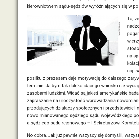
kierownictwem sądu-sędziów wyróżniających się w po
To, ż
nadzo
pogan
wierz
stoso
na sp
kolac
napisa
posiłku z prezesem daje motywację do dalszego zarywa
terminie. Ja bym tak daleko idącego wniosku nie wyciąg
zasobami ludzkimi. Widać są jakieś amerykańskie badani
zapraszanie na uroczystość wprowadzania nowomianow
przodujących działaczy społecznych i przedstawicieli 
nowo mianowanego sędziego sądu wojewódzkiego powi
a sędziego sądu rejonowego – I Sekretarzowi Komitetu
No dobra. Jak już pewnie wszyscy się domyślili, wszys