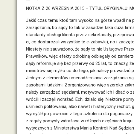
NOTKA Z 26 WRZEŚNIA 2015 – TYTUŁ ORYGINAŁU:
Jakiś czas temu ktoś tam wysoko na górze wpadł na
zarządzania, bo sądy to tak w zasadzie taka duża fir
standardy obsługi klienta przez sekretariaty, przeprow
ci, co dostarczali wszystkie te e-zabawki), no i zac
Niestety nie zauważono, że sądy to nie Usługowe Prze
Prawników, więc efekty odrobinę odbiegały od zamierzo
sądy reformuje się bez przerwy od 25 lat, to znaczy, ż
ministrów się myliło co do tego, jak należy prowadzić 
Jednym z elementów umenadżerniania zarządzania są
zasobami ludzkimi. Zorganizowano więc szeroko zakrojo
należy zarządzać sędziami, motywować ich i dbać o zaan
wrócili i zaczęli wdrażać. Ech, działo się. Niektóre po
uśmiech politowania, albo nawet i histeryczny rechot
wymyślił po powrocie z tego szkolenia dla poganiaczy 
z reguły pomysły wdrażane w różnych częściach kraju p
wytycznych z Ministerstwa Mania Kontroli Nad Sędziam