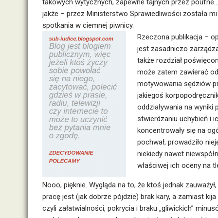
takowych wytycznych, zapewne tajnych przez poufne… 
jakże – przez Ministerstwo Sprawiedliwości została 
spotkania w ciemnej piwnicy.
Rzeczona publikacja – o
jest zasadniczo zarządza
także rozdział poświęcon
może zatem zawierać odp
motywowania sędziów prz
jakiegoś korpopodręcznik
oddziaływania na wyniki
stwierdzaniu uchybień i i
koncentrowały się na ogó
pochwał, prowadziło nie
niekiedy nawet niewspół
właściwej ich oceny na t
Nooo, pięknie. Wygląda na to, że ktoś jednak zauważył
pracę jest (jak dobrze pójdzie) brak kary, a zamiast kija 
czyli załatwialności, pokrycia i braku „gliwickich” min