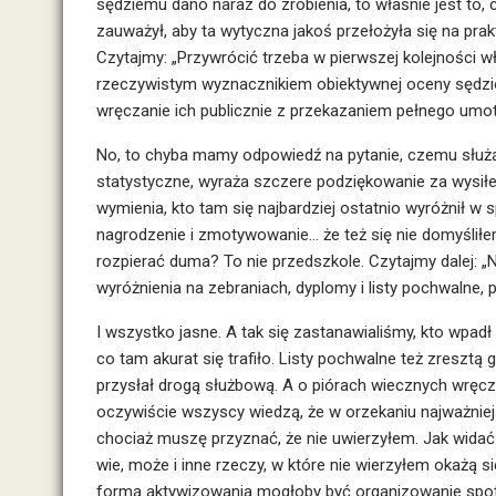
sędziemu dano naraz do zrobienia, to właśnie jest to, 
zauważył, aby ta wytyczna jakoś przełożyła się na prak
Czytajmy: „Przywrócić trzeba w pierwszej kolejności w
rzeczywistym wyznacznikiem obiektywnej oceny sędzi
wręczanie ich publicznie z przekazaniem pełnego umoty
No, to chyba mamy odpowiedź na pytanie, czemu służą 
statystyczne, wyraża szczere podziękowanie za wysiłek
wymienia, kto tam się najbardziej ostatnio wyróżnił w s
nagrodzenie i zmotywowanie… że też się nie domyślił
rozpierać duma? To nie przedszkole. Czytajmy dalej: „
wyróżnienia na zebraniach, dyplomy i listy pochwalne,
I wszystko jasne. A tak się zastanawialiśmy, kto wpa
co tam akurat się trafiło. Listy pochwalne też zresztą gd
przysłał drogą służbową. A o piórach wiecznych wręc
oczywiście wszyscy wiedzą, że w orzekaniu najważniejs
chociaż muszę przyznać, że nie uwierzyłem. Jak widać
wie, może i inne rzeczy, w które nie wierzyłem okażą 
formą aktywizowania mogłoby być organizowanie spotk