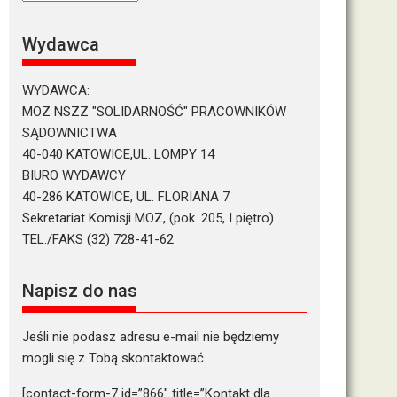
tekstów
Wydawca
WYDAWCA:
MOZ NSZZ "SOLIDARNOŚĆ" PRACOWNIKÓW
SĄDOWNICTWA
40-040 KATOWICE,UL. LOMPY 14
BIURO WYDAWCY
40-286 KATOWICE, UL. FLORIANA 7
Sekretariat Komisji MOZ, (pok. 205, I piętro)
TEL./FAKS (32) 728-41-62
Napisz do nas
Jeśli nie podasz adresu e-mail nie będziemy
mogli się z Tobą skontaktować.
[contact-form-7 id=”866″ title=”Kontakt dla