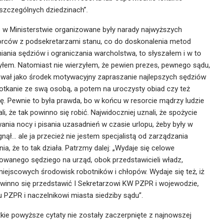
szczególnych dziedzinach”.
e w Ministerstwie organizowane były narady najwyższych
rców z podsekretarzami stanu, co do doskonalenia metod
iania sędziów i ograniczania warcholstwa, to słyszałem i w to
yłem. Natomiast nie wierzyłem, że pewien prezes, pewnego sądu,
wał jako środek motywacyjny zapraszanie najlepszych sędziów
otkanie ze swą osobą, a potem na uroczysty obiad czy też
ję. Pewnie to była prawda, bo w końcu w resorcie mądrzy ludzie
li, że tak powinno się robić. Najwidoczniej uznali, że spożycie
nia nocy i pisania uzasadnień w czasie urlopu, żeby były w
nął… ale ja przecież nie jestem specjalistą od zarządzania
a, że to tak działa. Patrzmy dalej: „Wydaje się celowe
anego sędziego na urząd, obok przedstawicieli władz,
miejscowych środowisk robotników i chłopów. Wydaje się też, iż
nno się przedstawić I Sekretarzowi KW PZPR i wojewodzie,
 PZPR i naczelnikowi miasta siedziby sądu”.
tkie powyższe cytaty nie zostały zaczerpnięte z najnowszej