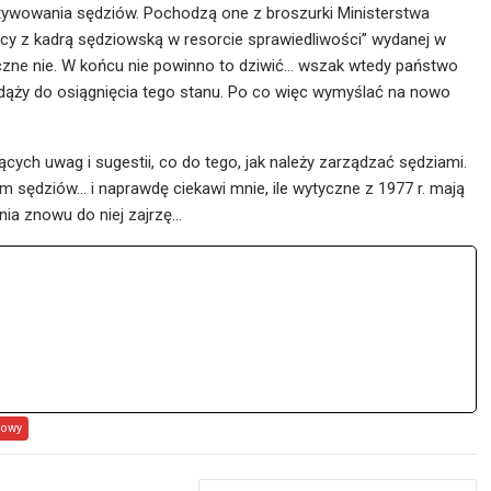
ywowania sędziów. Pochodzą one z broszurki Ministerstwa
cy z kadrą sędziowską w resorcie sprawiedliwości” wydanej w
tyczne nie. W końcu nie powinno to dziwić… wszak wtedy państwo
e dąży do osiągnięcia tego stanu. Po co więc wymyślać na nowo
cych uwag i sugestii, co do tego, jak należy zarządzać sędziami.
 sędziów… i naprawdę ciekawi mnie, ile wytyczne z 1977 r. mają
ia znowu do niej zajrzę…
dowy