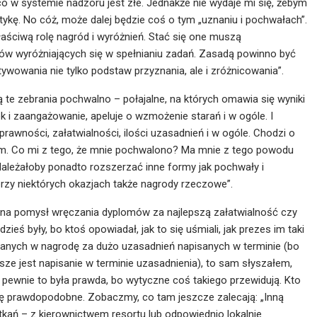
co w systemie nadzoru jest złe. Jednakże nie wydaje mi się, żebym
tykę. No cóż, może dalej będzie coś o tym „uznaniu i pochwałach”.
łaściwą rolę nagród i wyróżnień. Stać się one muszą
ów wyróżniających się w spełnianiu zadań. Zasadą powinno być
wowania nie tylko podstaw przyznania, ale i zróżnicowania”.
te zebrania pochwalno – połajalne, na których omawia się wyniki
 i zaangażowanie, apeluje o wzmożenie starań i w ogóle. I
prawności, załatwialności, ilości uzasadnień i w ogóle. Chodzi o
em. Co mi z tego, że mnie pochwalono? Ma mnie z tego powodu
Należałoby ponadto rozszerzać inne formy jak pochwały i
 przy niektórych okazjach także nagrody rzeczowe”.
dł na pomysł wręczania dyplomów za najlepszą załatwialność czy
zieś były, bo ktoś opowiadał, jak to się uśmiali, jak prezes im taki
zanych w nagrodę za dużo uzasadnień napisanych w terminie (bo
ze jest napisanie w terminie uzasadnienia), to sam słyszałem,
 pewnie to była prawda, bo wytyczne coś takiego przewidują. Kto
się prawdopodobne. Zobaczmy, co tam jeszcze zalecają: „Inną
ań – z kierownictwem resortu lub odpowiednio lokalnie