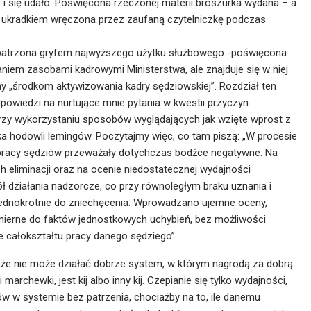
i się udało. Poświęcona rzeczonej materii broszurka wydana – a
mi ukradkiem wręczona przez zaufaną czytelniczkę podczas
patrzona gryfem najwyższego użytku służbowego -poświęcona
niem zasobami kadrowymi Ministerstwa, ale znajduje się w niej
y „środkom aktywizowania kadry sędziowskiej”. Rozdział ten
owiedzi na nurtujące mnie pytania w kwestii przyczyn
y wykorzystaniu sposobów wyglądających jak wzięte wprost z
a hodowli lemingów. Poczytajmy więc, co tam piszą: „W procesie
 pracy sędziów przeważały dotychczas bodźce negatywne. Na
ch eliminacji oraz na ocenie niedostatecznej wydajności
ł działania nadzorcze, co przy równoległym braku uznania i
jednokrotnie do zniechęcenia. Wprowadzano ujemne oceny,
mierne do faktów jednostkowych uchybień, bez możliwości
le całokształtu pracy danego sędziego”.
, że nie może działać dobrze system, w którym nagrodą za dobrą
i marchewki, jest kij albo inny kij. Czepianie się tylko wydajności,
usów w systemie bez patrzenia, chociażby na to, ile danemu