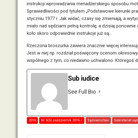
instrukcji wprowadzania menadżerskiego sposobu mot
Sprawiedliwości pod tytułem „Podstawowe kierunki pra
styczniu 1977 r. Jak widać, czasy się zmieniają, a wy
miało nad sędziami pełną kontrolę, a dzisiaj ponowni
koło skoro odpowiednie instrukcje już są…
Rzeczona broszurka zawiera znacznie więcej interesują
Jest w niej np. rozdział poświęcony ocenom okresowym
wspólnego z tym, co niedawno uchwalono. Któregoś dn
Sub iudice
See Full Bio
2016
Nr 5(5) październik 2016 r.
Sądownictwo
Sekretariat są