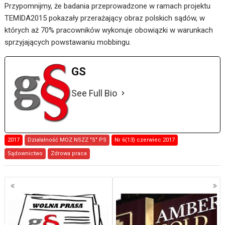
Przypomnijmy, że badania przeprowadzone w ramach projektu
TEMIDA2015 pokazały przerażający obraz polskich sądów, w
których aż 70% pracowników wykonuje obowiązki w warunkach
sprzyjających powstawaniu mobbingu.
GS
See Full Bio
2017
Działalność MOZ NSZZ "S" PS
Nr 6(13) czerwiec 2017
Sądownictwo
Zdrowa praca
Nawigacja
po
wpisach