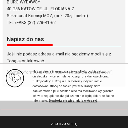
BIURO WYDAWCY
40-286 KATOWICE, UL. FLORIANA 7
Sekretariat Komisji MOZ, (pok. 205, I piętro)
TEL./FAKS (32) 728-41-62
Napisz do nas
Jeśli nie podasz adresu e-mail nie będziemy mogli się z
Tobą skontaktować.
Nasza strona internetowa używa plików cookies (tzw.
[contact-form-7 id=”866″ title=”Kontakt dla czytelników”]
ciasteczka) w celach statystycznych, reklamowych oraz
funkcjonalnych. Dzięki nim możemy indywidualnie
dostosować stronę do twoich potrzeb. Każdy może
zaakceptować pliki cookies albo ma możliwość wyłączenia
ich w przeglądarce, dzięki czemu nie będą zbierane żadne
informacje.
Dowiedz się więc jak je wyłączyć
.
Gazeta Sądowa © 2026
ZGADZAM SIĘ