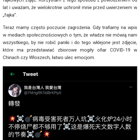
lat i uważam, że wielokrotnie uchronił mnie przed uwierzeniem w
„fajka”.
Teraz mamy często poczucie zagrożenia. Gdy trafiamy na wpis
w mediach społecznościowych o tym, że władze nie mówią nam
wszystkiego, by nie robić paniki i do tego wklejone jest zdjęcie,
które ma przedstawiać zbiorowe mogiły ofiar COVID-19 w
Chinach czy Włoszech, łatwo ulec emocjom.