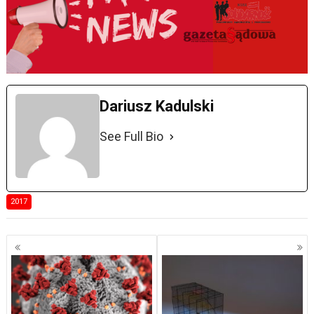
Dariusz Kadulski
See Full Bio
2017
Nawigacja
po
wpisach