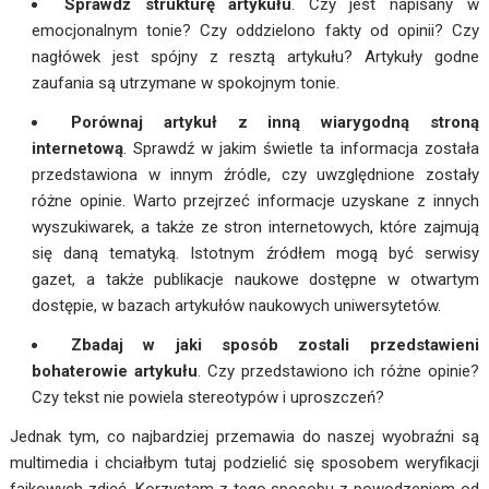
Sprawdź strukturę artykułu
. Czy jest napisany w
emocjonalnym tonie? Czy oddzielono fakty od opinii? Czy
nagłówek jest spójny z resztą artykułu? Artykuły godne
zaufania są utrzymane w spokojnym tonie.
Porównaj artykuł z inną wiarygodną stroną
internetową
. Sprawdź w jakim świetle ta informacja została
przedstawiona w innym źródle, czy uwzględnione zostały
różne opinie. Warto przejrzeć informacje uzyskane z innych
wyszukiwarek, a także ze stron internetowych, które zajmują
się daną tematyką. Istotnym źródłem mogą być serwisy
gazet, a także publikacje naukowe dostępne w otwartym
dostępie, w bazach artykułów naukowych uniwersytetów.
Zbadaj w jaki sposób zostali przedstawieni
bohaterowie artykułu
. Czy przedstawiono ich różne opinie?
Czy tekst nie powiela stereotypów i uproszczeń?
Jednak tym, co najbardziej przemawia do naszej wyobraźni są
multimedia i chciałbym tutaj podzielić się sposobem weryfikacji
fajkowych zdjęć. Korzystam z tego sposobu z powodzeniem od