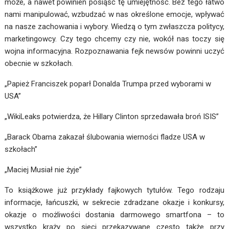
może, a nawet powinien posiąść tę umiejętność. Bez tego łatwo
nami manipulować, wzbudzać w nas określone emocje, wpływać
na nasze zachowania i wybory. Wiedzą o tym zwłaszcza politycy,
marketingowcy. Czy tego chcemy czy nie, wokół nas toczy się
wojna informacyjna. Rozpoznawania fejk newsów powinni uczyć
obecnie w szkołach.
„Papież Franciszek poparł Donalda Trumpa przed wyborami w
USA”
„WikiLeaks potwierdza, że Hillary Clinton sprzedawała broń ISIS”
„Barack Obama zakazał ślubowania wierności fladze USA w
szkołach”
„Maciej Musiał nie żyje”
To książkowe już przykłady fajkowych tytułów. Tego rodzaju
informacje, łańcuszki, w sekrecie zdradzane okazje i konkursy,
okazje o możliwości dostania darmowego smartfona – to
wszystko krąży po sieci przekazywane często także przy