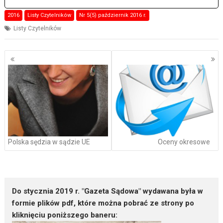
2016
Listy Czytelników
Nr 5(5) październik 2016 r.
Listy Czytelników
Nawigacja
po
wpisach
Polska sędzia w sądzie UE
Oceny okresowe
Do stycznia 2019 r. "Gazeta Sądowa" wydawana była w
formie plików pdf, które można pobrać ze strony po
kliknięciu poniższego baneru: