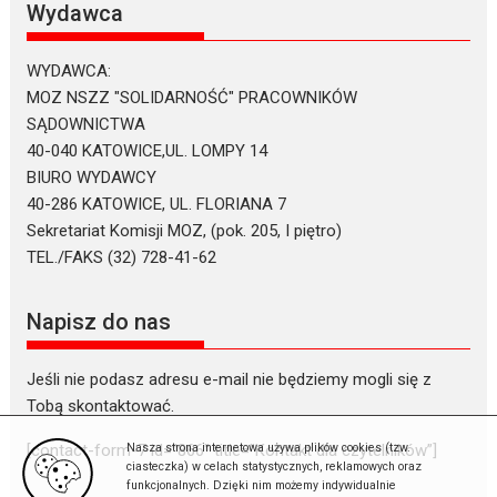
Wydawca
WYDAWCA:
MOZ NSZZ "SOLIDARNOŚĆ" PRACOWNIKÓW
SĄDOWNICTWA
40-040 KATOWICE,UL. LOMPY 14
BIURO WYDAWCY
40-286 KATOWICE, UL. FLORIANA 7
Sekretariat Komisji MOZ, (pok. 205, I piętro)
TEL./FAKS (32) 728-41-62
Napisz do nas
Jeśli nie podasz adresu e-mail nie będziemy mogli się z
Tobą skontaktować.
Nasza strona internetowa używa plików cookies (tzw.
[contact-form-7 id=”866″ title=”Kontakt dla czytelników”]
ciasteczka) w celach statystycznych, reklamowych oraz
funkcjonalnych. Dzięki nim możemy indywidualnie