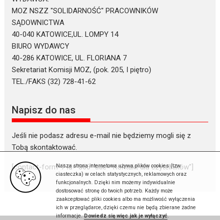
MOZ NSZZ "SOLIDARNOŚĆ" PRACOWNIKÓW
SĄDOWNICTWA
40-040 KATOWICE,UL. LOMPY 14
BIURO WYDAWCY
40-286 KATOWICE, UL. FLORIANA 7
Sekretariat Komisji MOZ, (pok. 205, I piętro)
TEL./FAKS (32) 728-41-62
Napisz do nas
Jeśli nie podasz adresu e-mail nie będziemy mogli się z
Tobą skontaktować.
Nasza strona internetowa używa plików cookies (tzw.
[contact-form-7 id=”866″ title=”Kontakt dla czytelników”]
ciasteczka) w celach statystycznych, reklamowych oraz
funkcjonalnych. Dzięki nim możemy indywidualnie
dostosować stronę do twoich potrzeb. Każdy może
zaakceptować pliki cookies albo ma możliwość wyłączenia
ich w przeglądarce, dzięki czemu nie będą zbierane żadne
informacje.
Dowiedz się więc jak je wyłączyć
.