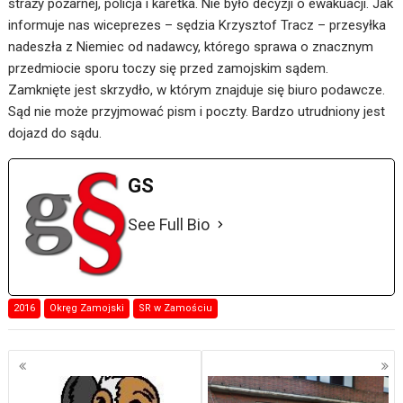
straży pożarnej, policja i karetka. Nie było decyzji o ewakuacji. Jak
informuje nas wiceprezes – sędzia Krzysztof Tracz – przesyłka
nadeszła z Niemiec od nadawcy, którego sprawa o znacznym
przedmiocie sporu toczy się przed zamojskim sądem.
Zamknięte jest skrzydło, w którym znajduje się biuro podawcze.
Sąd nie może przyjmować pism i poczty. Bardzo utrudniony jest
dojazd do sądu.
GS
See Full Bio
2016
Okręg Zamojski
SR w Zamościu
Nawigacja
po