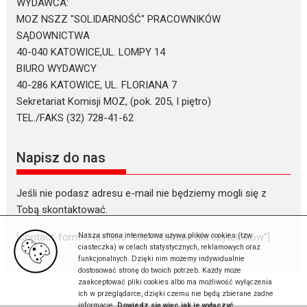
WYDAWCA:
MOZ NSZZ "SOLIDARNOŚĆ" PRACOWNIKÓW
SĄDOWNICTWA
40-040 KATOWICE,UL. LOMPY 14
BIURO WYDAWCY
40-286 KATOWICE, UL. FLORIANA 7
Sekretariat Komisji MOZ, (pok. 205, I piętro)
TEL./FAKS (32) 728-41-62
Napisz do nas
Jeśli nie podasz adresu e-mail nie będziemy mogli się z
Tobą skontaktować.
Nasza strona internetowa używa plików cookies (tzw.
[contact-form-7 id=”866″ title=”Kontakt dla czytelników”]
ciasteczka) w celach statystycznych, reklamowych oraz
funkcjonalnych. Dzięki nim możemy indywidualnie
dostosować stronę do twoich potrzeb. Każdy może
zaakceptować pliki cookies albo ma możliwość wyłączenia
ich w przeglądarce, dzięki czemu nie będą zbierane żadne
informacje.
Dowiedz się więc jak je wyłączyć
.