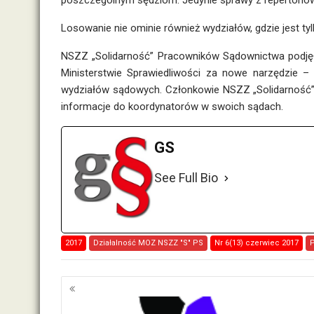
poszczególnym sędziom. Jedynie sprawy z repertoriów
Losowanie nie ominie również wydziałów, gdzie jest tyl
NSZZ „Solidarność” Pracowników Sądownictwa podjęł
Ministerstwie Sprawiedliwości za nowe narzędzie –
wydziałów sądowych. Członkowie NSZZ „Solidarność
informacje do koordynatorów w swoich sądach.
GS
See Full Bio
2017
Działalność MOZ NSZZ "S" PS
Nr 6(13) czerwiec 2017
Nawigacja
po