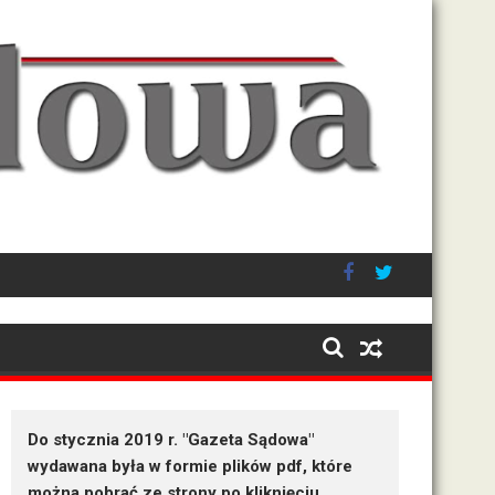
ymiaru sprawiedliwości
Po wystąpieniach So
Do stycznia 2019 r. "Gazeta Sądowa"
wydawana była w formie plików pdf, które
można pobrać ze strony po kliknięciu