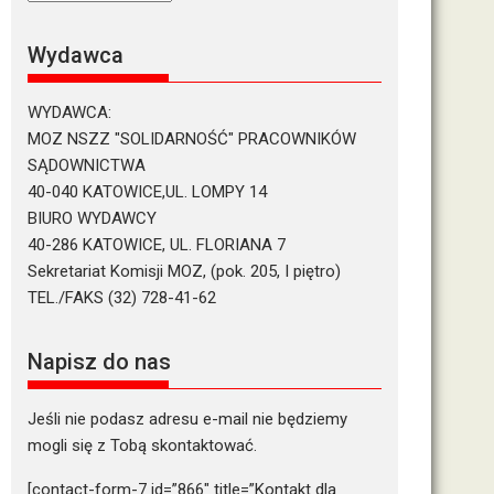
tekstów
Wydawca
WYDAWCA:
MOZ NSZZ "SOLIDARNOŚĆ" PRACOWNIKÓW
SĄDOWNICTWA
40-040 KATOWICE,UL. LOMPY 14
BIURO WYDAWCY
40-286 KATOWICE, UL. FLORIANA 7
Sekretariat Komisji MOZ, (pok. 205, I piętro)
TEL./FAKS (32) 728-41-62
Napisz do nas
Jeśli nie podasz adresu e-mail nie będziemy
mogli się z Tobą skontaktować.
[contact-form-7 id=”866″ title=”Kontakt dla