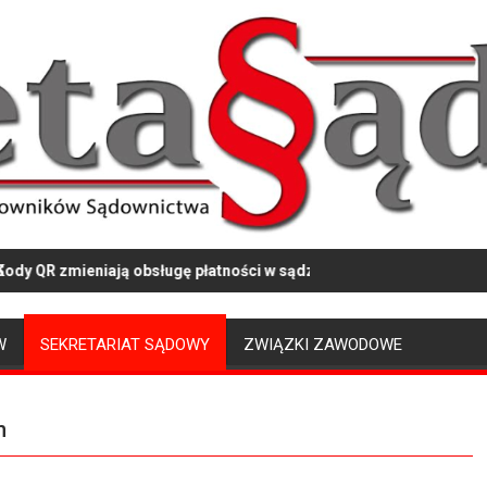
niają obsługę płatności w sądzie
Ciemna strona w
W
SEKRETARIAT SĄDOWY
ZWIĄZKI ZAWODOWE
h