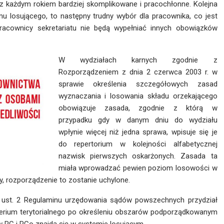
z każdym rokiem bardziej skomplikowane i pracochłonne. Kolejna
u losującego, to następny trudny wybór dla pracownika, co jest
racownicy sekretariatu nie będą wypełniać innych obowiązków
W wydziałach karnych zgodnie z
Rozporządzeniem z dnia 2 czerwca 2003 r. w
sprawie określenia szczegółowych zasad
wyznaczania i losowania składu orzekającego
obowiązuje zasada, zgodnie z którą w
przypadku gdy w danym dniu do wydziału
wpłynie więcej niż jedna sprawa, wpisuje się je
do repertorium w kolejności alfabetycznej
nazwisk pierwszych oskarżonych. Zasada ta
miała wprowadzać pewien poziom losowości w
y, rozporządzenie to zostanie uchylone.
46 ust. 2 Regulaminu urzędowania sądów powszechnych przydział
yterium terytorialnego po określeniu obszarów podporządkowanym