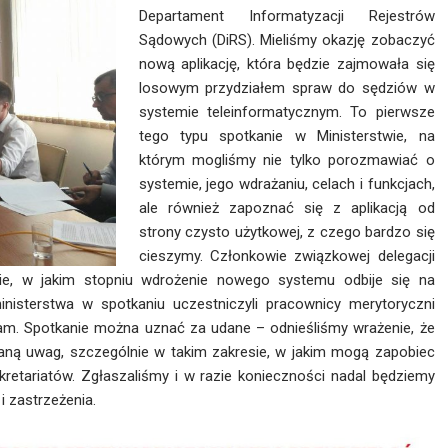
Departament Informatyzacji Rejestrów
Sądowych (DiRS). Mieliśmy okazję zobaczyć
nową aplikację, która będzie zajmowała się
losowym przydziałem spraw do sędziów w
systemie teleinformatycznym. To pierwsze
tego typu spotkanie w Ministerstwie, na
którym mogliśmy nie tylko porozmawiać o
systemie, jego wdrażaniu, celach i funkcjach,
ale również zapoznać się z aplikacją od
strony czysto użytkowej, z czego bardzo się
cieszymy. Członkowie związkowej delegacji
nie, w jakim stopniu wdrożenie nowego systemu odbije się na
inisterstwa w spotkaniu uczestniczyli pracownicy merytoryczni
gram. Spotkanie można uznać za udane – odnieśliśmy wrażenie, że
aną uwag, szczególnie w takim zakresie, w jakim mogą zapobiec
etariatów. Zgłaszaliśmy i w razie konieczności nadal będziemy
 zastrzeżenia.