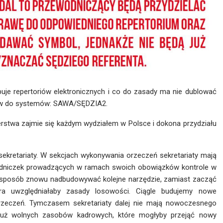
uje repertoriów elektronicznych i co do zasady ma nie dublować
raw do systemów: SAWA/SĘDZIA2.
rstwa zajmie się każdym wydziałem w Polsce i dokona przydziału
 sekretariaty. W sekcjach wykonywania orzeczeń sekretariaty mają
urzędniczek prowadzących w ramach swoich obowiązków kontrole w
n sposób znowu nadbudowywać kolejne narzędzie, zamiast zacząć
tóra uwzględniałaby zasady losowości. Ciągle budujemy nowe
 Orzeczeń. Tymczasem sekretariaty dalej nie mają nowoczesnego
 już wolnych zasobów kadrowych, które mogłyby przejąć nowy