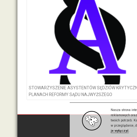
wpisach
STOWARZYSZENIE ASYSTENTÓW SĘDZIÓW KRYTYCZN
PLANACH REFORMY SĄDU NAJWYŻSZEGO
Nasza strona inte
reklamowych oraz
twoich potrzeb. 
w przeglądarce, 
je wyłączyć
.