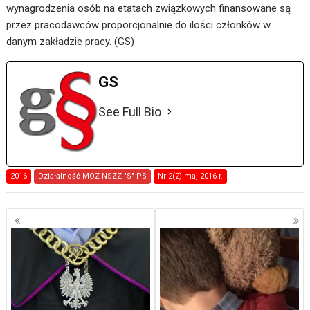
wynagrodzenia osób na etatach związkowych finansowane są
przez pracodawców proporcjonalnie do ilości członków w
danym zakładzie pracy. (GS)
GS
See Full Bio
2016
Działalność MOZ NSZZ "S" PS
Nr 2(2) maj 2016 r.
Nawigacja
po
wpisach