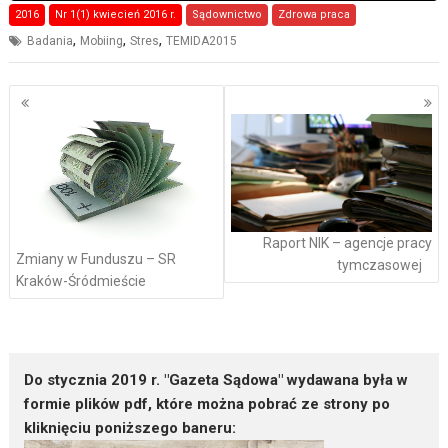
2016
Nr 1(1) kwiecień 2016 r.
Sądownictwo
Zdrowa praca
,
,
,
Badania
Mobiing
Stres
TEMIDA2015
Nawigacja
po
wpisach
Raport NIK – agencje pracy
Zmiany w Funduszu – SR
tymczasowej
Kraków-Śródmieście
Do stycznia 2019 r. "Gazeta Sądowa" wydawana była w
formie plików pdf, które można pobrać ze strony po
kliknięciu poniższego baneru: