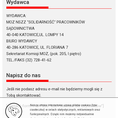
Wydawca
WYDAWCA:
MOZ NSZZ "SOLIDARNOŚĆ" PRACOWNIKÓW
SĄDOWNICTWA
40-040 KATOWICE,UL. LOMPY 14
BIURO WYDAWCY
40-286 KATOWICE, UL. FLORIANA 7
Sekretariat Komisji MOZ, (pok. 205, I piętro)
TEL./FAKS (32) 728-41-62
Napisz do nas
Jeśli nie podasz adresu e-mail nie będziemy mogli się z
Tobą skontaktować.
Nasza strona internetowa używa plików cookies (tzw.
[contact-form-7 id=”866″ title=”Kontakt dla czytelników”]
ciasteczka) w celach statystycznych, reklamowych oraz
funkcjonalnych. Dzięki nim możemy indywidualnie