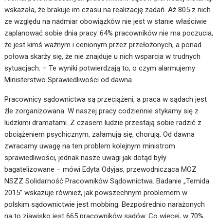
wskazała, że brakuje im czasu na realizację zadań. Aż 805 z nich
ze względu na nadmiar obowiązków nie jest w stanie właściwie
zaplanować sobie dnia pracy. 64% pracowników nie ma poczucia,
że jest kimś ważnym i cenionym przez przełożonych, a ponad
połowa skarży się, że nie znajduje u nich wsparcia w trudnych
sytuacjach. – Te wyniki potwierdzają to, o czym alarmujemy
Ministerstwo Sprawiedliwości od dawna.
Pracownicy sądownictwa są przeciążeni, a praca w sądach jest
źle zorganizowana. W naszej pracy codziennie stykamy się z
ludzkimi dramatami. Z czasem ludzie przestają sobie radzić z
obciążeniem psychicznym, załamują się, chorują. Od dawna
zwracamy uwagę na ten problem kolejnym ministrom
sprawiedliwości, jednak nasze uwagi jak dotąd były
bagatelizowane – mówi Edyta Odyjas, przewodnicząca MOZ
NSZZ Solidarność Pracowników Sądownictwa. Badanie „Temida
2015” wskazuje również, jak powszechnym problemem w
polskim sądownictwie jest mobbing. Bezpośrednio narażonych
na to zjawisko jest 665 pracowników sądów. Co więcej, w 70%