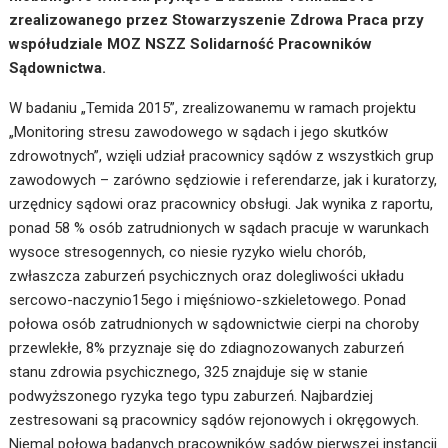
zrealizowanego przez Stowarzyszenie Zdrowa Praca przy
współudziale MOZ NSZZ Solidarność Pracowników
Sądownictwa.
W badaniu „Temida 2015”, zrealizowanemu w ramach projektu
„Monitoring stresu zawodowego w sądach i jego skutków
zdrowotnych”, wzięli udział pracownicy sądów z wszystkich grup
zawodowych – zarówno sędziowie i referendarze, jak i kuratorzy,
urzędnicy sądowi oraz pracownicy obsługi. Jak wynika z raportu,
ponad 58 % osób zatrudnionych w sądach pracuje w warunkach
wysoce stresogennych, co niesie ryzyko wielu chorób,
zwłaszcza zaburzeń psychicznych oraz dolegliwości układu
sercowo-naczynio15ego i mięśniowo-szkieletowego. Ponad
połowa osób zatrudnionych w sądownictwie cierpi na choroby
przewlekłe, 8% przyznaje się do zdiagnozowanych zaburzeń
stanu zdrowia psychicznego, 325 znajduje się w stanie
podwyższonego ryzyka tego typu zaburzeń. Najbardziej
zestresowani są pracownicy sądów rejonowych i okręgowych.
Niemal połowa badanych pracowników sądów pierwszej instancji