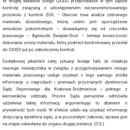
W drugiej dekadzie lutego GIODO przeprowadził w tym sądzie
kontrolę związaną z udostępnieniem niezanonimizowanego
protokołu z kontroli ZUS. – Obecnie trwa analiza zebranego
materiału dowodowego, której celem jest sporządzenie
wniosków pokontrolnych – dowiadujemy się od rzecznika
prasowego – Agnieszki Świątek-Druś. – Istnieje konieczność
dokonania oceny materiału, który podmiot kontrolowany przesłał
do GIODO już po zakończeniu kontroli.
Dodatkowej pikanterii całej sytuacji dodaje fakt, że redakcja
naszego miesięcznika w związku z przygotowywaniem innego
materiału prasowego usiłuje uzyskać z tego samego źródła
informacje o nagrodach i premiach przyznanych dyrektorowi
Sądu Rejonowego dla Krakowa-Śródmieścia i jednego z
kierowników oddziału. Prezes Sądu pierwotnie odmówiła
udzielenia takiej informacji, argumentując to dbaniem o
prywatność tych osób. W efekcie udało się uzyskać informację
dotyczącą dyrektora sądu, a w pozostałym zakresie, sprawa jest
na etapie odwołania do organu drugiej instancji. (G.S.)