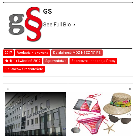
GS
See Full Bio
2017
Apelacja krakowska
Działalność MOZ NSZZ "S" PS
Nr 4(11) kwiecień 2017
Sądownictwo
Społeczna Inspekcja Pracy
SR Kraków-Śródmieście
Nawigacja
po
wpisach